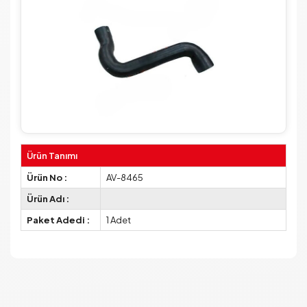
Ürün Tanımı
Ürün No :
AV-8465
Ürün Adı :
Paket Adedi :
1 Adet