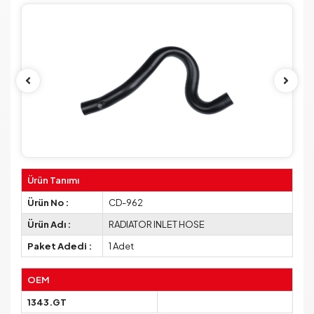
Ürün Tanımı
Ürün No :
CD-962
Ürün Adı :
RADIATOR INLET HOSE
Paket Adedi :
1 Adet
OEM
1343.GT