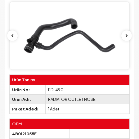
Ürün Tanımı
Ürün No :
ED-490
Ürün Adı :
RADIATOR OUTLET HOSE
Paket Adedi :
1 Adet
OEM
4B0121055F